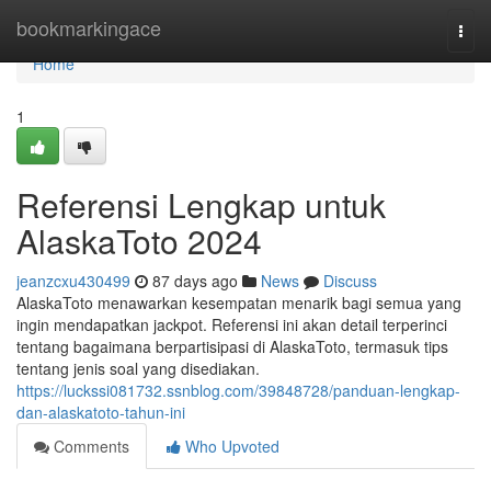
Home
bookmarkingace
Togg
navi
Home
1
Referensi Lengkap untuk
AlaskaToto 2024
jeanzcxu430499
87 days ago
News
Discuss
AlaskaToto menawarkan kesempatan menarik bagi semua yang
ingin mendapatkan jackpot. Referensi ini akan detail terperinci
tentang bagaimana berpartisipasi di AlaskaToto, termasuk tips
tentang jenis soal yang disediakan.
https://luckssi081732.ssnblog.com/39848728/panduan-lengkap-
dan-alaskatoto-tahun-ini
Comments
Who Upvoted