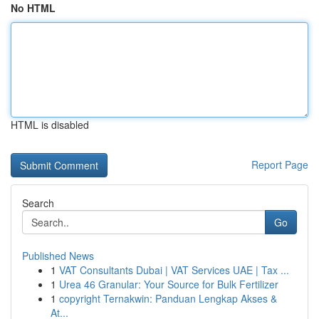
No HTML
HTML is disabled
Report Page
Search
Go
Published News
1
VAT Consultants Dubai | VAT Services UAE | Tax ...
1
Urea 46 Granular: Your Source for Bulk Fertilizer
1
copyright Ternakwin: Panduan Lengkap Akses &
At...