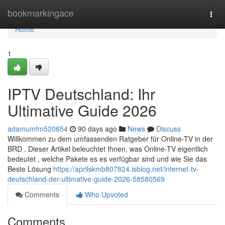
Home
bookmarkingace
Togg
navi
Home
1
IPTV Deutschland: Ihr
Ultimative Guide 2026
adamumfm520654
90 days ago
News
Discuss
Willkommen zu dem umfassenden Ratgeber für Online-TV in der
BRD . Dieser Artikel beleuchtet Ihnen, was Online-TV eigentlich
bedeutet , welche Pakete es es verfügbar sind und wie Sie das
Beste Lösung
https://aprilskmb807824.isblog.net/internet-tv-
deutschland-der-ultimative-guide-2026-58580569
Comments
Who Upvoted
Comments