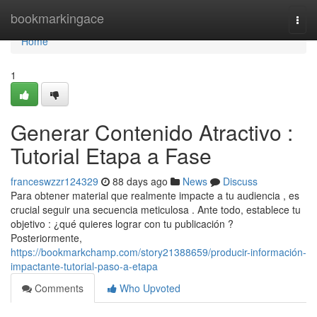
Home
bookmarkingace
Togg
navi
Home
1
Generar Contenido Atractivo :
Tutorial Etapa a Fase
franceswzzr124329
88 days ago
News
Discuss
Para obtener material que realmente impacte a tu audiencia , es
crucial seguir una secuencia meticulosa . Ante todo, establece tu
objetivo : ¿qué quieres lograr con tu publicación ?
Posteriormente,
https://bookmarkchamp.com/story21388659/producir-información-
impactante-tutorial-paso-a-etapa
Comments
Who Upvoted