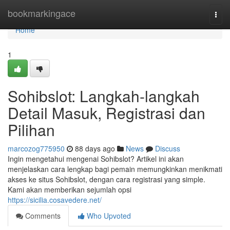
Home
bookmarkingace
Togg
navi
Home
1
Sohibslot: Langkah-langkah
Detail Masuk, Registrasi dan
Pilihan
marcozog775950
88 days ago
News
Discuss
Ingin mengetahui mengenai Sohibslot? Artikel ini akan
menjelaskan cara lengkap bagi pemain memungkinkan menikmati
akses ke situs Sohibslot, dengan cara registrasi yang simple.
Kami akan memberikan sejumlah opsi
https://sicilia.cosavedere.net/
Comments
Who Upvoted