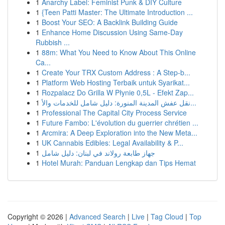
1
Anarchy Label: Feminist Punk & DIY Culture
1
{Teen Patti Master: The Ultimate Introduction ...
1
Boost Your SEO: A Backlink Building Guide
1
Enhance Home Discussion Using Same-Day
Rubbish ...
1
88m: What You Need to Know About This Online
Ca...
1
Create Your TRX Custom Address : A Step-b...
1
Platform Web Hosting Terbaik untuk Syarikat...
1
Rozpalacz Do Grilla W Płynie 0,5L - Efekt Zap...
1
نقل عفش المدينة المنورة: دليل شامل للخدمات والأ...
1
Professional The Capital City Process Service
1
Future Fambo: L'évolution du guerrier chrétien ...
1
Arcmira: A Deep Exploration into the New Meta...
1
UK Cannabis Edibles: Legal Availability & P...
1
جهاز طابعة رولاند في لبنان: دليل شامل
1
Hotel Murah: Panduan Lengkap dan Tips Hemat
Copyright © 2026 |
Advanced Search
|
Live
|
Tag Cloud
|
Top