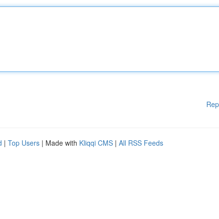
Rep
d
|
Top Users
| Made with
Kliqqi CMS
|
All RSS Feeds