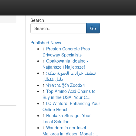
Search
Go
Published News
1
Preston Concrete Pros
Driveway Specialists
1
Opakowania Idealne -
Najtańsze i Najlepsze!
1
تنظيف خزانات الحيوية بمكة:
دليل مُفصَّل
1
ทำความรู้จัก Zood24
1
Top Amino Acid Chains to
Buy in the USA: Your C...
1
LC Winford: Enhancing Your
Online Reach
1
Ruakaka Storage: Your
Local Solution
1
Wandern in der Insel
Mallorca im diesen Monat :...