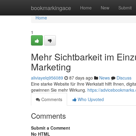
Home
bookmarkingace
Home
New
Submit
Home
1
Mehr Sichtbarkeit im Ein
Marketing
aliviayelq956089
87 days ago
News
Discuss
Eine starke Website für Ihre Werkstatt hilft Ihnen, dig
gewinnen Sie mehr Wirkung.
https://advicebookmarks
Comments
Who Upvoted
Comments
Submit a Comment
No HTML