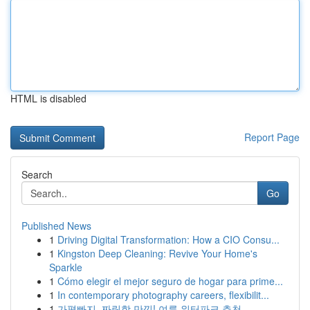
HTML is disabled
Report Page
Search
Go
Published News
1
Driving Digital Transformation: How a CIO Consu...
1
Kingston Deep Cleaning: Revive Your Home's
Sparkle
1
Cómo elegir el mejor seguro de hogar para prime...
1
In contemporary photography careers, flexibilit...
1
가평빠지, 짜릿함 만끽! 여름 워터파크 추천