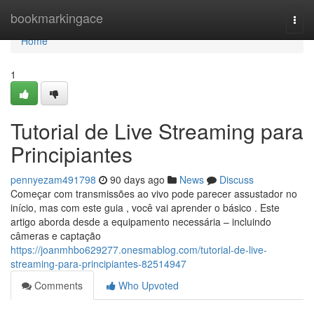
Home
bookmarkingace
Togg
navi
Home
1
Tutorial de Live Streaming para
Principiantes
pennyezam491798
90 days ago
News
Discuss
Começar com transmissões ao vivo pode parecer assustador no
início, mas com este guia , você vai aprender o básico . Este
artigo aborda desde a equipamento necessária – incluindo
câmeras e captação
https://joanmhbo629277.onesmablog.com/tutorial-de-live-
streaming-para-principiantes-82514947
Comments
Who Upvoted