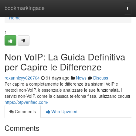
Home
bookmarkingace
Togg
navi
Home
1
Non VoIP: La Guida Definitiva
per Capire le Differenze
roxannlcyy620764
91 days ago
News
Discuss
Per capire a completamente le differenze tra sistemi VoIP e
metodi non-VoIP, è essenziale analizzare le sue funzionalità. I
servizi non-VoIP, come la classica telefonia fissa, utilizzano circuiti
https://otpverified.com/
Comments
Who Upvoted
Comments