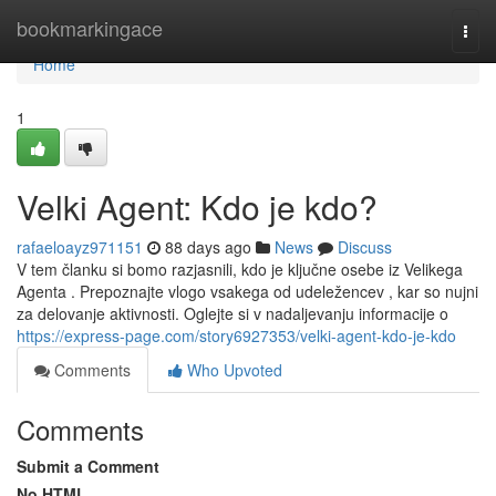
Home
bookmarkingace
Togg
navi
Home
1
Velki Agent: Kdo je kdo?
rafaeloayz971151
88 days ago
News
Discuss
V tem članku si bomo razjasnili, kdo je ključne osebe iz Velikega
Agenta . Prepoznajte vlogo vsakega od udeležencev , kar so nujni
za delovanje aktivnosti. Oglejte si v nadaljevanju informacije o
https://express-page.com/story6927353/velki-agent-kdo-je-kdo
Comments
Who Upvoted
Comments
Submit a Comment
No HTML