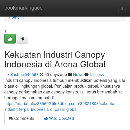
Home
bookmarkingace
Togg
navi
Home
1
Kekuatan Industri Canopy
Indonesia di Arena Global
nikolasbhcj540568
90 days ago
News
Discuss
Industri canopy Indonesia tumbuh membuktikan potensi yang luar
biasa di lingkungan global. Penjualan produk terpal, khususnya
canopy perkemahan dan canopy konstruksi, terus bertambah ke
berbagai macam tempat di
https://mariahalez385602.life3dblog.com/39621803/kekuatan-
industri-terpal-indonesia-di-pasar-global
Comments
Who Upvoted