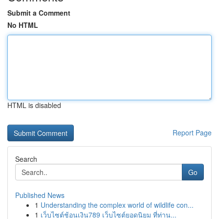
Submit a Comment
No HTML
HTML is disabled
Report Page
Search
Go
Published News
1
Understanding the complex world of wildlife con...
1
เว็บไซต์ช้อนเงิน789 เว็บไซต์ยอดนิยม ที่ท่าน...