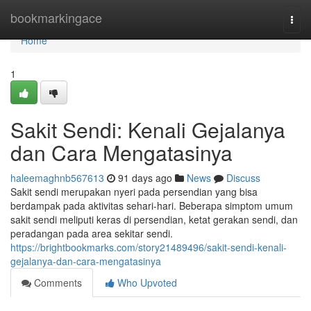
Home
bookmarkingace
Togg
navi
Home
1
Sakit Sendi: Kenali Gejalanya
dan Cara Mengatasinya
haleemaghnb567613
91 days ago
News
Discuss
Sakit sendi merupakan nyeri pada persendian yang bisa
berdampak pada aktivitas sehari-hari. Beberapa simptom umum
sakit sendi meliputi keras di persendian, ketat gerakan sendi, dan
peradangan pada area sekitar sendi.
https://brightbookmarks.com/story21489496/sakit-sendi-kenali-
gejalanya-dan-cara-mengatasinya
Comments
Who Upvoted