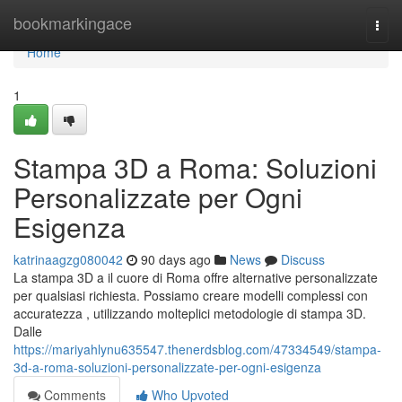
Home
bookmarkingace
Togg
navi
Home
1
Stampa 3D a Roma: Soluzioni
Personalizzate per Ogni
Esigenza
katrinaagzg080042
90 days ago
News
Discuss
La stampa 3D a il cuore di Roma offre alternative personalizzate
per qualsiasi richiesta. Possiamo creare modelli complessi con
accuratezza , utilizzando molteplici metodologie di stampa 3D.
Dalle
https://mariyahlynu635547.thenerdsblog.com/47334549/stampa-
3d-a-roma-soluzioni-personalizzate-per-ogni-esigenza
Comments
Who Upvoted