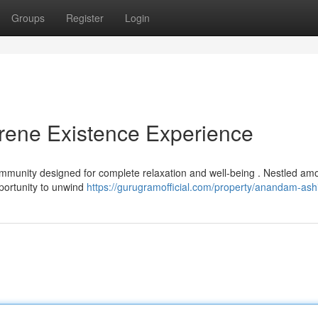
Groups
Register
Login
ene Existence Experience
munity designed for complete relaxation and well-being . Nestled am
pportunity to unwind
https://gurugramofficial.com/property/anandam-ash