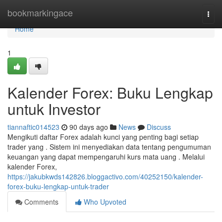
Home
bookmarkingace
Togg
navi
Home
1
Kalender Forex: Buku Lengkap
untuk Investor
tiannaftic014523
90 days ago
News
Discuss
Mengikuti daftar Forex adalah kunci yang penting bagi setiap
trader yang . Sistem ini menyediakan data tentang pengumuman
keuangan yang dapat mempengaruhi kurs mata uang . Melalui
kalender Forex,
https://jakubkwds142826.bloggactivo.com/40252150/kalender-
forex-buku-lengkap-untuk-trader
Comments
Who Upvoted