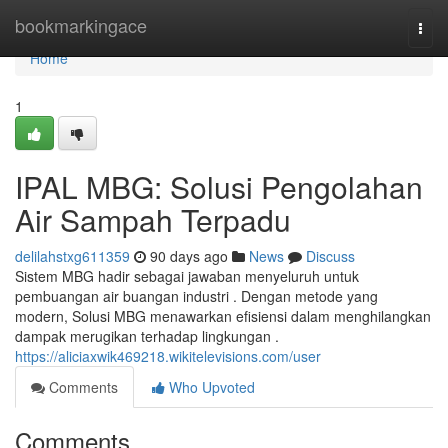
Home
bookmarkingace
Togg
navi
Home
1
IPAL MBG: Solusi Pengolahan
Air Sampah Terpadu
delilahstxg611359
90 days ago
News
Discuss
Sistem MBG hadir sebagai jawaban menyeluruh untuk
pembuangan air buangan industri . Dengan metode yang
modern, Solusi MBG menawarkan efisiensi dalam menghilangkan
dampak merugikan terhadap lingkungan .
https://aliciaxwik469218.wikitelevisions.com/user
Comments
Who Upvoted
Comments