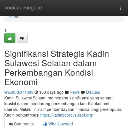
Home
bookmarkingace
Togg
navi
Home
1
Signifikansi Strategis Kadin
Sulawesi Selatan dalam
Perkembangan Kondisi
Ekonomi
lewistudl374863
103 days ago
News
Discuss
Kadin Sulawesi Selatan memegang signifikansi yang sangat
krusial dalam mendorong perkembangan kondisi ekonomi
daerah. Melalui inisiatif pemberdayaan finansial bagi perempuan,
Kadin berkontribusi
https://kadinpcprovsulsel.org/
Comments
Who Upvoted