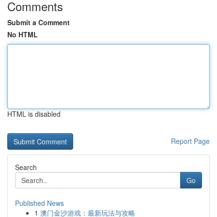
Comments
Submit a Comment
No HTML
HTML is disabled
Report Page
Search
Go
Published News
1
澳门金沙游戏：最新玩法与攻略