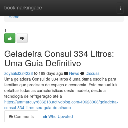
Home
bookmarkingace
Togg
navi
Home
1
Geladeira Consul 334 Litros:
Uma Guia Definitivo
zoyaalct224228
169 days ago
News
Discuss
Uma geladeira Consul de 334 litros é uma ótima escolha para
famílias que precisam de espaço e economia. Este manual irá
detalhar todas as características deste modelo, desde a
tecnologia de refrigeração até a
https://ammarcuyr836218.activoblog.com/49628068/geladeira-
consul-334-litros-seu-guia-detalhado
Comments
Who Upvoted