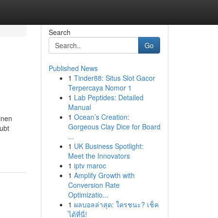
Search
Go
Published News
1
Tinder88: Situs Slot Gacor
Terpercaya Nomor 1
1
Lab Peptides: Detailed
Manual
1
Ocean’s Creation:
einen
Gorgeous Clay Dice for Board
ubt
...
1
UK Business Spotlight:
Meet the Innovators
1
iptv maroc
1
Amplify Growth with
Conversion Rate
Optimizatio...
1
ผลบอลล่าสุด: ใครชนะ? เช็ค
ได้ที่นี่!