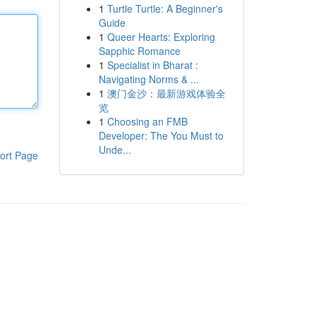
1
Turtle Turtle: A Beginner's
Guide
1
Queer Hearts: Exploring
Sapphic Romance
1
Specialist in Bharat :
Navigating Norms & ...
1
澳门金沙：最新游戏体验全
览
1
Choosing an FMB
Developer: The You Must to
Unde...
ort Page