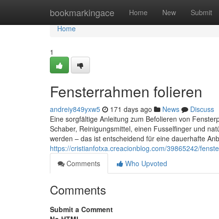
Home
bookmarkingace
Home
New
Submit
Home
1
Fensterrahmen folieren
andreiy849yxw5
171 days ago
News
Discuss
Eine sorgfältige Anleitung zum Befolieren von Fensterpr
Schaber, Reinigungsmittel, einen Fusselfinger und natü
werden – das ist entscheidend für eine dauerhafte Anb
https://cristianfotxa.creacionblog.com/39865242/fenst
Comments
Who Upvoted
Comments
Submit a Comment