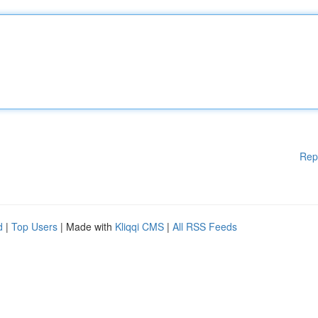
Rep
d
|
Top Users
| Made with
Kliqqi CMS
|
All RSS Feeds