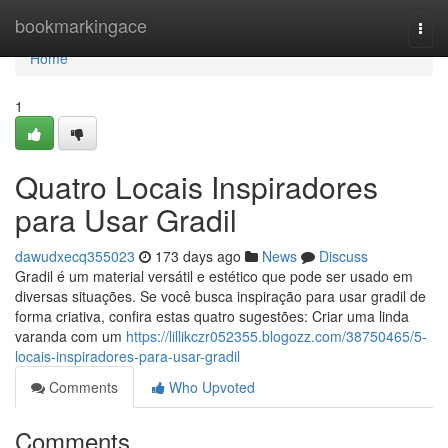
Home
bookmarkingace
Togg
navi
Home
1
Quatro Locais Inspiradores
para Usar Gradil
dawudxecq355023
173 days ago
News
Discuss
Gradil é um material versátil e estético que pode ser usado em
diversas situações. Se você busca inspiração para usar gradil de
forma criativa, confira estas quatro sugestões: Criar uma linda
varanda com um
https://lillikczr052355.blogozz.com/38750465/5-
locais-inspiradores-para-usar-gradil
Comments
Who Upvoted
Comments