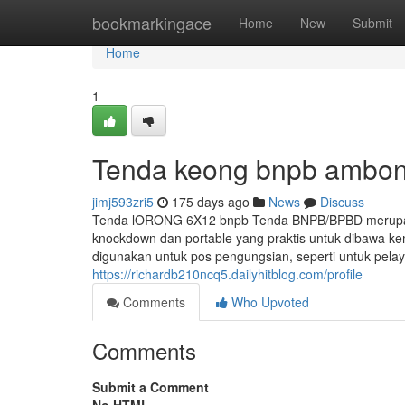
Home
bookmarkingace
Home
New
Submit
Home
1
Tenda keong bnpb ambo
jimj593zri5
175 days ago
News
Discuss
Tenda lORONG 6X12 bnpb Tenda BNPB/BPBD merupakan
knockdown dan portable yang praktis untuk dibawa k
digunakan untuk pos pengungsian, seperti untuk pel
https://richardb210ncq5.dailyhitblog.com/profile
Comments
Who Upvoted
Comments
Submit a Comment