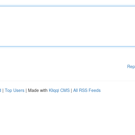
Rep
d
|
Top Users
| Made with
Kliqqi CMS
|
All RSS Feeds