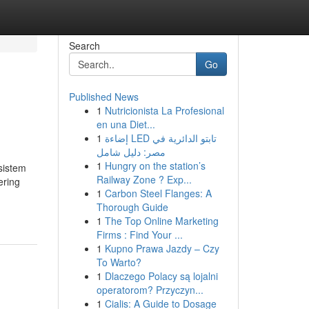
Search
Go
Published News
1
Nutricionista La Profesional
en una Diet...
1
إضاءة LED تابتو الدائرية في
مصر: دليل شامل
1
Hungry on the station’s
sistem
Railway Zone ? Exp...
ering
1
Carbon Steel Flanges: A
Thorough Guide
1
The Top Online Marketing
Firms : Find Your ...
1
Kupno Prawa Jazdy – Czy
To Warto?
1
Dlaczego Polacy są lojalni
operatorom? Przyczyn...
1
Cialis: A Guide to Dosage