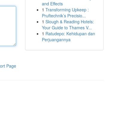
and Effects
1
Transforming Upkeep :
Pruftechnik’s Precisio...
1
Slough & Reading Hotels:
Your Guide to Thames V...
1
Ratudepo: Kehidupan dan
Perjuangannya
ort Page