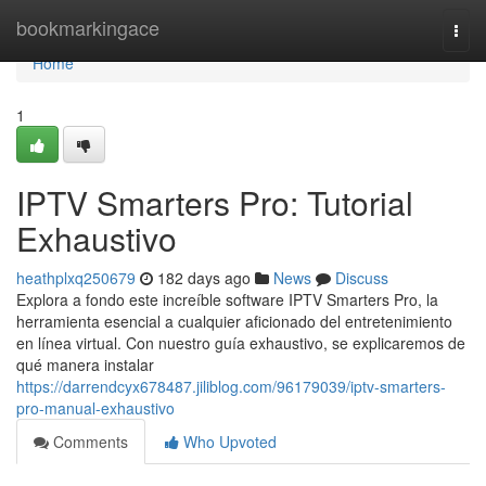
Home
bookmarkingace
Togg
navi
Home
1
IPTV Smarters Pro: Tutorial
Exhaustivo
heathplxq250679
182 days ago
News
Discuss
Explora a fondo este increíble software IPTV Smarters Pro, la
herramienta esencial a cualquier aficionado del entretenimiento
en línea virtual. Con nuestro guía exhaustivo, se explicaremos de
qué manera instalar
https://darrendcyx678487.jiliblog.com/96179039/iptv-smarters-
pro-manual-exhaustivo
Comments
Who Upvoted