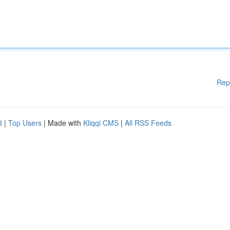
Rep
d
|
Top Users
| Made with
Kliqqi CMS
|
All RSS Feeds