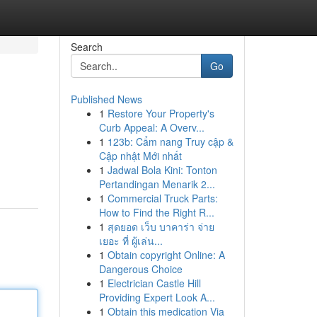
Search
Go
Published News
1
Restore Your Property's
Curb Appeal: A Overv...
1
123b: Cẩm nang Truy cập &
Cập nhật Mới nhất
1
Jadwal Bola Kini: Tonton
Pertandingan Menarik 2...
1
Commercial Truck Parts:
How to Find the Right R...
1
สุดยอด เว็บ บาคาร่า จ่าย
เยอะ ที่ ผู้เล่น...
1
Obtain copyright Online: A
Dangerous Choice
1
Electrician Castle Hill
Providing Expert Look A...
1
Obtain this medication Via