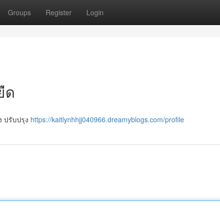
Groups
Register
Login
ยืด
ง ปรับปรุง
https://kaitlynhhjj040966.dreamyblogs.com/profile