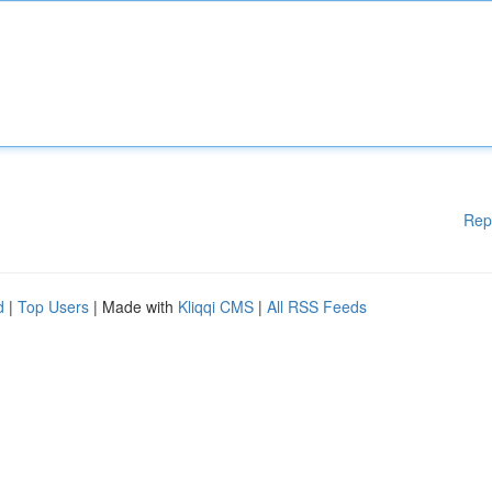
Rep
d
|
Top Users
| Made with
Kliqqi CMS
|
All RSS Feeds