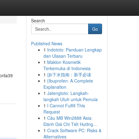
Search
Go
Published News
1
Indototo: Panduan Lengkap
dan Ulasan Terbaru
1
Maklon Kosmetik
Terkemuka di Indonesia
1
{jb下水指南：新手必读
orila39
1
{Ibuprofen: A Complete
Explanation
1
Jatengtoto: Langkah-
langkah Utuh untuk Pemula
1
I Cannot Fulfill This
Request
1
Cầu MB Win2888 Asia:
Đánh Giá Chi Tiết Hướng...
1
Crack Software PC: Risks &
Alternatives