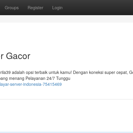
Groups
Register
Login
er Gacor
orila39 adalah opsi terbaik untuk kamu! Dengan koneksi super cepat, G
pang menang Pelayanan 24/7 Tunggu
-layar-server-indonesia-75415469