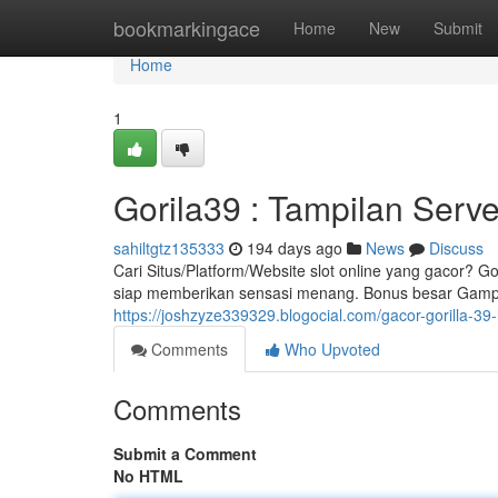
Home
bookmarkingace
Home
New
Submit
Home
1
Gorila39 : Tampilan Serv
sahiltgtz135333
194 days ago
News
Discuss
Cari Situs/Platform/Website slot online yang gacor? G
siap memberikan sensasi menang. Bonus besar Gam
https://joshzyze339329.blogocial.com/gacor-gorilla-39
Comments
Who Upvoted
Comments
Submit a Comment
No HTML