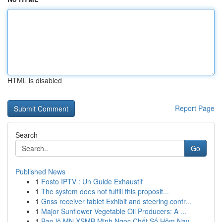
HTML is disabled
Report Page
Search
Go
Published News
1
Fosto IPTV : Un Guide Exhaustif
1
The system does not fulfill this proposit...
1
Gnss receiver tablet Exhibit and steering contr...
1
Major Sunflower Vegetable Oil Producers: A ...
1
Bao lô MN XSMB Minh Ngọc Chốt Số Hôm Nay