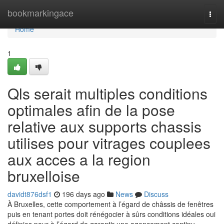
Home
bookmarkingace
Togg
navi
Home
1
Qls serait multiples conditions
optimales afin de la pose
relative aux supports chassis
utilises pour vitrages couplees
aux acces a la region
bruxelloise
davidt876dsf1
196 days ago
News
Discuss
À Bruxelles, cette comportement à l’égard de châssis de fenêtres
puis en tenant portes doit rénégocier à sûrs conditions idéales oui