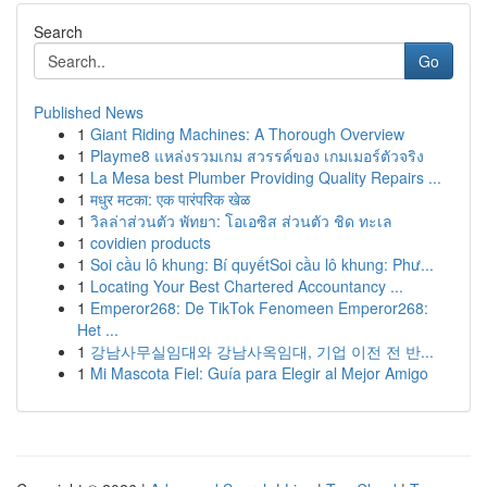
Search
Go
Published News
1
Giant Riding Machines: A Thorough Overview
1
Playme8 แหล่งรวมเกม สวรรค์ของ เกมเมอร์ตัวจริง
1
La Mesa best Plumber Providing Quality Repairs ...
1
मधुर मटका: एक पारंपरिक खेळ
1
วิลล่าส่วนตัว พัทยา: โอเอซิส ส่วนตัว ชิด ทะเล
1
covidien products
1
Soi cầu lô khung: Bí quyếtSoi cầu lô khung: Phư...
1
Locating Your Best Chartered Accountancy ...
1
Emperor268: De TikTok Fenomeen Emperor268:
Het ...
1
강남사무실임대와 강남사옥임대, 기업 이전 전 반...
1
Mi Mascota Fiel: Guía para Elegir al Mejor Amigo