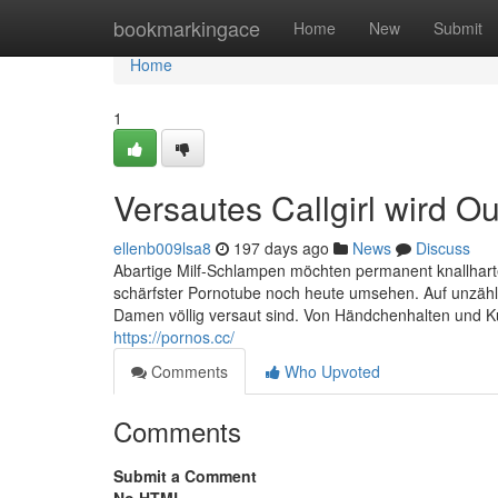
Home
bookmarkingace
Home
New
Submit
Home
1
Versautes Callgirl wird O
ellenb009lsa8
197 days ago
News
Discuss
Abartige Milf-Schlampen möchten permanent knallharte
schärfster Pornotube noch heute umsehen. Auf unzähli
Damen völlig versaut sind. Von Händchenhalten und Kus
https://pornos.cc/
Comments
Who Upvoted
Comments
Submit a Comment