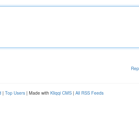
Rep
d
|
Top Users
| Made with
Kliqqi CMS
|
All RSS Feeds