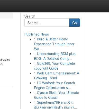
Search
Go
Published News
1
Build A Better Home
Experience Through Inner
We...
1
Understanding BDM plus
BDG: A Detailed Comp...
Europas
1
Gold365: Your Complete
en
copyright Guide
1
Web Cam Entertainment: A
Growing Trend
1
LC Winford: Your Search
Engine Optimization &...
1
Classic Slots: Your Ultimate
Guide to Classi...
1
Superheng789 ทางเข้า:
อัปเดตล่าสุดเพื่อประสบการ...