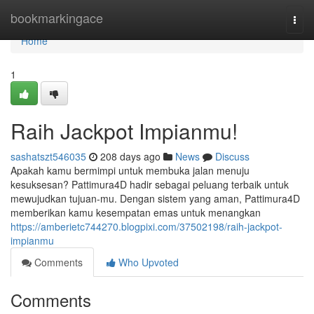
Home
bookmarkingace
Togg
navi
Home
1
Raih Jackpot Impianmu!
sashatszt546035
208 days ago
News
Discuss
Apakah kamu bermimpi untuk membuka jalan menuju
kesuksesan? Pattimura4D hadir sebagai peluang terbaik untuk
mewujudkan tujuan-mu. Dengan sistem yang aman, Pattimura4D
memberikan kamu kesempatan emas untuk menangkan
https://amberietc744270.blogpixi.com/37502198/raih-jackpot-
impianmu
Comments
Who Upvoted
Comments