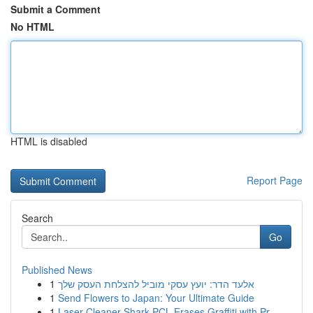
Submit a Comment
No HTML
HTML is disabled
Report Page
Search
Go
Published News
1
אלעד הדר: יועץ עסקי מוביל להצלחת העסק שלך
1
Send Flowers to Japan: Your Ultimate Guide
1
Laser Cleaner Shark PCL Erases Graffiti with Pr...