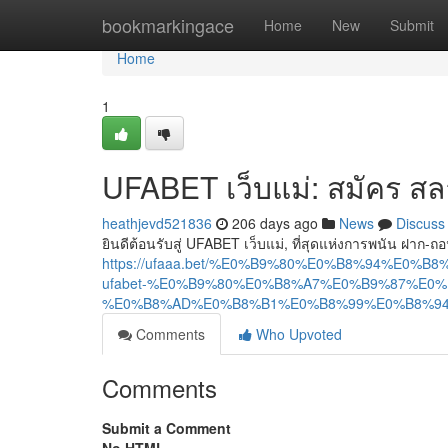
Home
bookmarkingace
Home
New
Submit
Home
1
UFABET เว็บแม่: สมัคร สล
heathjevd521836
206 days ago
News
Discuss
ยินดีต้อนรับสู่ UFABET เว็บแม่, ที่สุดแห่งการพนัน ฝาก-ถ
https://ufaaa.bet/%E0%B9%80%E0%B8%94%E
ufabet-%E0%B9%80%E0%B8%A7%E0%B9%87%E0
%E0%B8%AD%E0%B8%B1%E0%B8%99%E0%B8%94
Comments
Who Upvoted
Comments
Submit a Comment