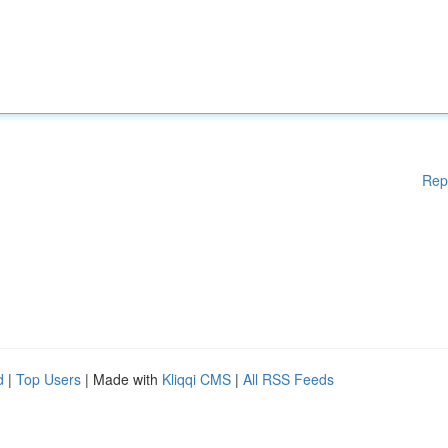
Rep
d
|
Top Users
| Made with
Kliqqi CMS
|
All RSS Feeds