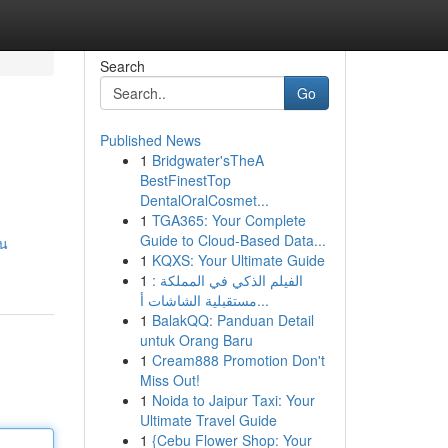
Search
Go
Published News
1
Bridgwater'sTheA
BestFinestTop
DentalOralCosmet...
1
TGA365: Your Complete
Guide to Cloud-Based Data...
โน
1
KQXS: Your Ultimate Guide
1
الفيلم الذكي في المملكة :
مستقبلية الشاشات أ...
1
BalakQQ: Panduan Detail
untuk Orang Baru
1
Cream888 Promotion Don't
Miss Out!
1
Noida to Jaipur Taxi: Your
Ultimate Travel Guide
1
{Cebu Flower Shop: Your