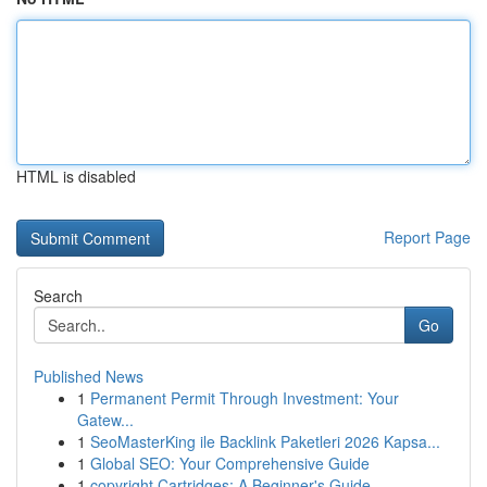
HTML is disabled
Report Page
Search
Go
Published News
1
Permanent Permit Through Investment: Your
Gatew...
1
SeoMasterKing ile Backlink Paketleri 2026 Kapsa...
1
Global SEO: Your Comprehensive Guide
1
copyright Cartridges: A Beginner's Guide