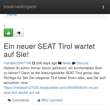
Home
bookmarkingace
Togg
navi
Home
1
Ein neuer SEAT Tirol wartet
auf Sie!
maciebczt507168
208 days ago
News
Discuss
Hattest du schon immer davon geträumt, ein komfortables Auto
zu fahren? Dann ist der leistungsstarke SEAT Tirol genau das
Richtige für Sie! Der elegante Tirol bietet Ihnen alles, was Sie sich
wünschen: eine
https://ineslqyd137536.blogscribble.com/39439508/ihr-neuer-
seat-tirol-wartet-auf-sie
Comments
Who Upvoted