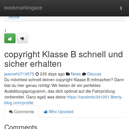
Home
bookmarkingace
Togg
navi
Home
1
copyright Klasse B schnell und
sicher erhalten
jasonefvl719575
235 days ago
News
Discuss
Du möchtest schnell deinen copyright Klasse B mitmachen? Dann
bist du hier genau richtig! Wir bieten dir ein perfektes
Ausbildungsprogramm, das dich optimal auf die Fahrprüfung
vorbereitet. Ganz egal| was deine
https://caralmkc341051.liberty-
blog.com/profile
Comments
Who Upvoted
Comments