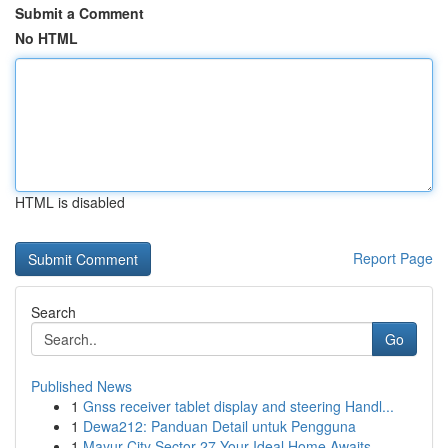
Submit a Comment
No HTML
HTML is disabled
Report Page
Search
Go
Published News
1
Gnss receiver tablet display and steering Handl...
1
Dewa212: Panduan Detail untuk Pengguna
1
Mayur City Sector 27 Your Ideal Home Awaits