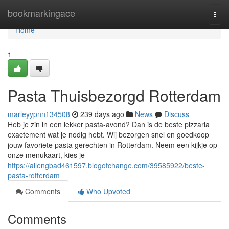
Home
bookmarkingace
Togg
navi
Home
1
Pasta Thuisbezorgd Rotterdam
marleyypnn134508
239 days ago
News
Discuss
Heb je zin in een lekker pasta-avond? Dan is de beste pizzaria
exactement wat je nodig hebt. Wij bezorgen snel en goedkoop
jouw favoriete pasta gerechten in Rotterdam. Neem een kijkje op
onze menukaart, kies je
https://allengbad461597.blogofchange.com/39585922/beste-
pasta-rotterdam
Comments
Who Upvoted
Comments