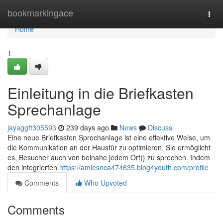
Home
bookmarkingace
Togg
navi
Home
1
Einleitung in die Briefkasten
Sprechanlage
jayaggft305593
239 days ago
News
Discuss
Eine neue Briefkasten Sprechanlage ist eine effektive Weise, um
die Kommunikation an der Haustür zu optimieren. Sie ermöglicht
es, Besucher auch von beinahe jedem Ort)} zu sprechen. Indem
den integrierten
https://amiesnca474635.blog4youth.com/profile
Comments
Who Upvoted
Comments