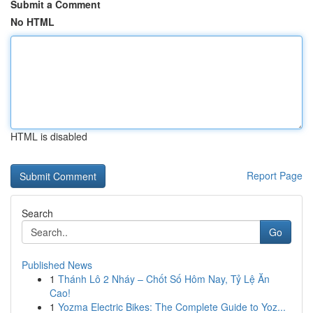
Submit a Comment
No HTML
HTML is disabled
Report Page
Search
Go
Published News
1
Thánh Lô 2 Nháy – Chốt Số Hôm Nay, Tỷ Lệ Ăn
Cao!
1
Yozma Electric Bikes: The Complete Guide to Yoz...