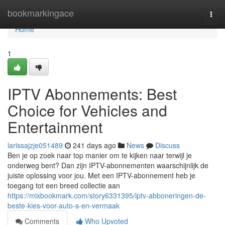
Home
bookmarkingace
Togg
navi
Home
1
IPTV Abonnements: Best
Choice for Vehicles and
Entertainment
larissajzje051489
241 days ago
News
Discuss
Ben je op zoek naar top manier om te kijken naar terwijl je
onderweg bent? Dan zijn IPTV-abonnementen waarschijnlijk de
juiste oplossing voor jou. Met een IPTV-abonnement heb je
toegang tot een breed collectie aan
https://mixbookmark.com/story6331395/iptv-abboneringen-de-
beste-kies-voor-auto-s-en-vermaak
Comments
Who Upvoted