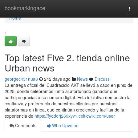
Home
bookmarkingace
Togg
navi
Home
1
Top latest Five 2. tienda online
Urban news
georgec431nua8
242 days ago
News
Discuss
La entrega oficial del Cuadraciclo AKT se llevó a cabo en junio de
2025, donde celebramos junto al afortunado ganador que
participó gracias a su compra digital. Esta iniciativa demuestra la
confianza y preferencia de nuestros clientes por nuestras
plataformas en línea, que continúan creciendo y facilitando la
experiencia de
https://fyodorj269xyv1.celticwiki.com/user
Comments
Who Upvoted