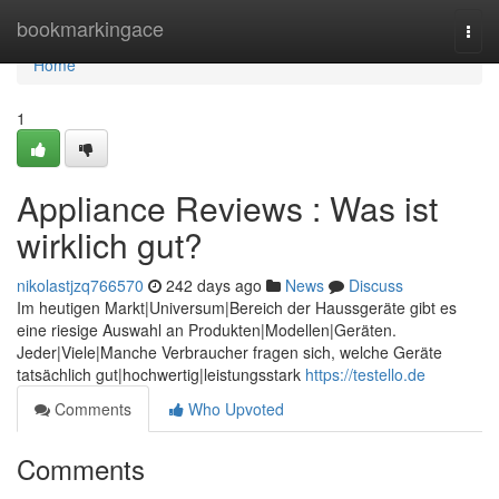
Home
bookmarkingace
Togg
navi
Home
1
Appliance Reviews : Was ist
wirklich gut?
nikolastjzq766570
242 days ago
News
Discuss
Im heutigen Markt|Universum|Bereich der Haussgeräte gibt es
eine riesige Auswahl an Produkten|Modellen|Geräten.
Jeder|Viele|Manche Verbraucher fragen sich, welche Geräte
tatsächlich gut|hochwertig|leistungsstark
https://testello.de
Comments
Who Upvoted
Comments