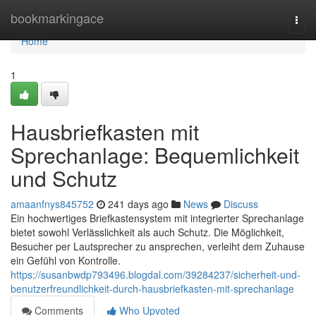
Home
bookmarkingace
Togg
navi
Home
1
Hausbriefkasten mit
Sprechanlage: Bequemlichkeit
und Schutz
amaanfnys845752
241 days ago
News
Discuss
Ein hochwertiges Briefkastensystem mit integrierter Sprechanlage
bietet sowohl Verlässlichkeit als auch Schutz. Die Möglichkeit,
Besucher per Lautsprecher zu ansprechen, verleiht dem Zuhause
ein Gefühl von Kontrolle.
https://susanbwdp793496.blogdal.com/39284237/sicherheit-und-
benutzerfreundlichkeit-durch-hausbriefkasten-mit-sprechanlage
Comments
Who Upvoted