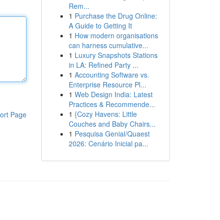
Rem...
1
Purchase the Drug Online:
A Guide to Getting It
1
How modern organisations
can harness cumulative...
1
Luxury Snapshots Stations
in LA: Refined Party ...
1
Accounting Software vs.
Enterprise Resource Pl...
1
Web Design India: Latest
Practices & Recommende...
1
{Cozy Havens: Little
ort Page
Couches and Baby Chairs...
1
Pesquisa Genial/Quaest
2026: Cenário Inicial pa...