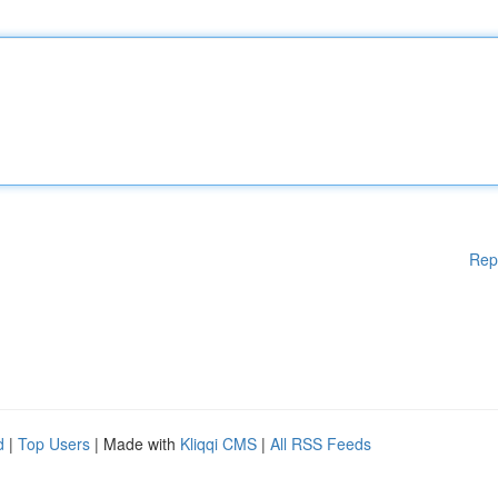
Rep
d
|
Top Users
| Made with
Kliqqi CMS
|
All RSS Feeds