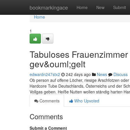
Home
bookmarkingace
Home
New
Submit
Home
1
Tabuloses Frauenzimmer w
gev&ouml;gelt
edwardn247stx2
242 days ago
News
Discuss
Ob person auf offene Löcher, riesige Arschfotzen oder 
Hardcore Tube Deutschlands, Österreichs und der Schw
Vollgas geben. Heiße Nutten wollen ständig harten Ha
Comments
Who Upvoted
Comments
Submit a Comment