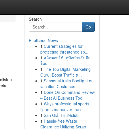
Search
Go
Published News
1
Current strategies for
protecting threatened sp...
1
สล็อตออโต้: คู่มือสำหรับมือ
ใหม่
1
The Top Digital Marketing
Guru: Boost Traffic &...
ollsten
1
Seasonal traits Spotlight on
lete
vacation Costumes ...
1
Done On Command Review
– Best AI Business Tool
1
Ways professional sports
figures maneuver the c...
1
Sàn Giải Trí 24club
1
Hassle-free Waste
Clearance Utilizing Scrap