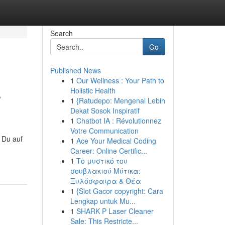
Search
Go
Published News
1
Our Wellness : Your Path to
s
Holistic Health
1
{Ratudepo: Mengenal Lebih
Dekat Sosok Inspiratif
1
Chatbot IA : Révolutionnez
Votre Communication
 Du auf
1
Ace Your Medical Coding
Career: Online Certific...
1
Το μυστικό του
σουβλακιού Μύτικα:
Ξυλόσφαιρα & Θέα
1
{Slot Gacor copyright: Cara
Lengkap untuk Mu...
1
SHARK P Laser Cleaner
Sale: This Restricte...