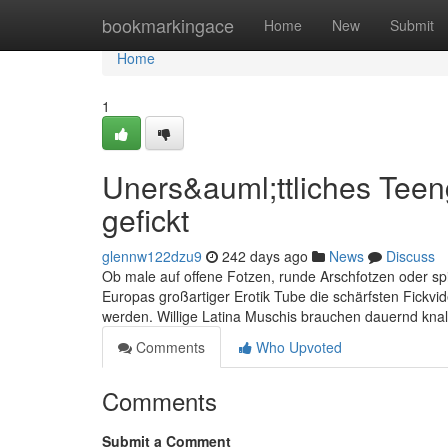
Home
bookmarkingace
Home
New
Submit
Home
1
Uners&auml;ttliches Teeng
gefickt
glennw122dzu9
242 days ago
News
Discuss
Ob male auf offene Fotzen, runde Arschfotzen oder spi
Europas großartiger Erotik Tube die schärfsten Fickv
werden. Willige Latina Muschis brauchen dauernd knal
Comments
Who Upvoted
Comments
Submit a Comment