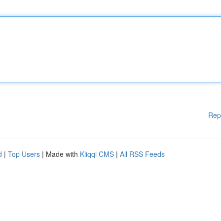
Rep
d
|
Top Users
| Made with
Kliqqi CMS
|
All RSS Feeds