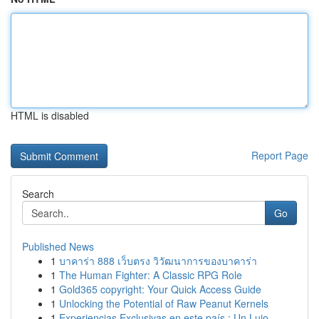
HTML is disabled
Report Page
Search
Go
Published News
1
บาคาร่า 888 เว็บตรง วิวัฒนาการของบาคาร่า
1
The Human Fighter: A Classic RPG Role
1
Gold365 copyright: Your Quick Access Guide
1
Unlocking the Potential of Raw Peanut Kernels
1
Experiencias Exclusivas en este país : Un Lujo ...