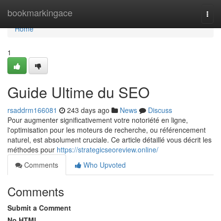
Home
bookmarkingace
Togg
navi
Home
1
Guide Ultime du SEO
rsaddrm166081
243 days ago
News
Discuss
Pour augmenter significativement votre notoriété en ligne,
l'optimisation pour les moteurs de recherche, ou référencement
naturel, est absolument cruciale. Ce article détaillé vous décrit les
méthodes pour
https://strategicseoreview.online/
Comments
Who Upvoted
Comments
Submit a Comment
No HTML