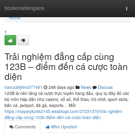
Home
bookmarkingace
Togg
navi
Home
1
Trải nghiệm đẳng cấp cùng
123B – điểm đến cá cược toàn
diện
hamzahjhho577491
248 days ago
News
Discuss
123B là nền tảng cá cược trực tuyến hàng đầu, quy tụ đầy đủ các
bộ môn hấp dẫn như casino, xổ số, thể thao, trò chơi, sport slots,
bắn cá, jackpot, đá gà, esports… Mỗi
https://mayarykz462145.wssblogs.com/37231370/trải-nghiệm-
đẳng-cấp-cùng-123b-điểm-đến-cá-cược-toàn-diện
Comments
Who Upvoted