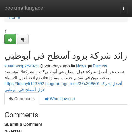
Home
bookmarkingace
Togg
navi
Home
1
رائد شركة برود أسطح في أبوظبي
susanasxp754029
246 days ago
News
Discuss
تبحث عن أفضل شركة عزل اسطح في أبوظبي؟ نحن/شركتنا/المؤسسة
متخصصون في تقديم خدمات ممتازة/فائقة/رائعة لعزل الاسطح
https://luluuyfi123792.blogdomago.com/37430860/أفضل-شركة-
عزل-أسطح-في-أبوظبي
Comments
Who Upvoted
Comments
Submit a Comment
No HTML