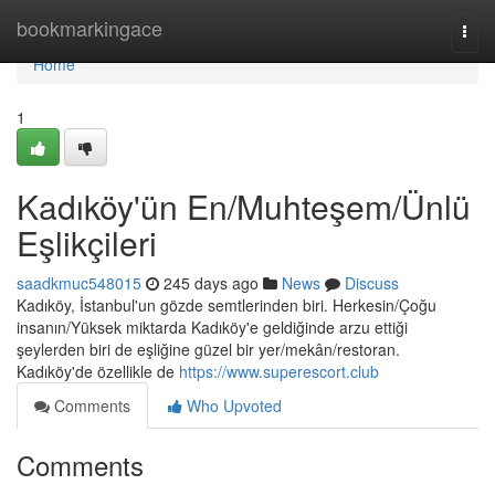
Home
bookmarkingace
Togg
navi
Home
1
Kadıköy'ün En/Muhteşem/Ünlü
Eşlikçileri
saadkmuc548015
245 days ago
News
Discuss
Kadıköy, İstanbul'un gözde semtlerinden biri. Herkesin/Çoğu
insanın/Yüksek miktarda Kadıköy'e geldiğinde arzu ettiği
şeylerden biri de eşliğine güzel bir yer/mekân/restoran.
Kadıköy'de özellikle de
https://www.superescort.club
Comments
Who Upvoted
Comments