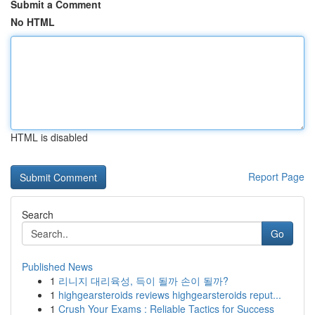
Submit a Comment
No HTML
HTML is disabled
Report Page
Search
Go
Published News
1
리니지 대리육성, 득이 될까 손이 될까?
1
highgearsteroids reviews highgearsteroids reput...
1
Crush Your Exams : Reliable Tactics for Success