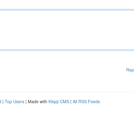
Rep
d
|
Top Users
| Made with
Kliqqi CMS
|
All RSS Feeds