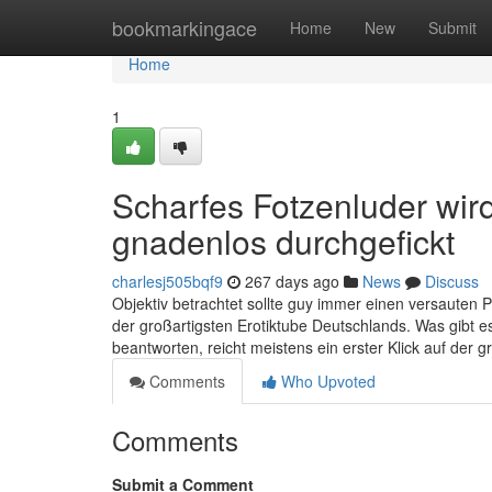
Home
bookmarkingace
Home
New
Submit
Home
1
Scharfes Fotzenluder wi
gnadenlos durchgefickt
charlesj505bqf9
267 days ago
News
Discuss
Objektiv betrachtet sollte guy immer einen versauten 
der großartigsten Erotiktube Deutschlands. Was gibt 
beantworten, reicht meistens ein erster Klick auf d
Comments
Who Upvoted
Comments
Submit a Comment