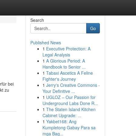
Search
Go
Published News
1
Executive Protection: A
Legal Analysis
1
A Glorious Period: A
Handbook to Senior ...
1
Tabaxi Ascetics A Feline
Fighter's Journey
für bei
1
Jerry's Creative Commons -
kt zu
Your Definitive ...
1
UGLOZ – Our Passion for
Underground Labs Done R...
1
The Staten Island Kitchen
Cabinet Upgrade: ...
1
Yakbet168: Ang
Kumpletong Gabay Para sa
mga Bag...