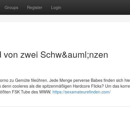
Groups
Register
Login
rd von zwei Schw&auml;nzen
Porno zu Gemüte fileühren. Jede Menge perverse Babes finden sich hier
es denn cooleres als die spitzenmäßigen Hardcore Flicks? Um das korre
er größten FSK Tube des WWW.
https://sexamateurefinden.com/