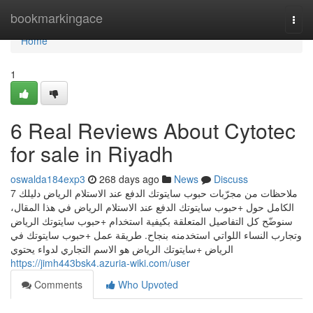
Home
bookmarkingace
Togg
navi
Home
1
6 Real Reviews About Cytotec
for sale in Riyadh
oswalda184exp3
268 days ago
News
Discuss
7 ملاحظات من مجرّبات حبوب سايتوتك الدفع عند الاستلام الرياض دليلك
الكامل حول +حبوب سايتوتك الدفع عند الاستلام الرياض في هذا المقال،
سنوضّح كل التفاصيل المتعلقة بكيفية استخدام +حبوب سايتوتك الرياض
وتجارب النساء اللواتي استخدمنه بنجاح. طريقة عمل +حبوب سايتوتك في
الرياض +سايتوتك الرياض هو الاسم التجاري لدواء يحتوي
https://jimh443bsk4.azuria-wiki.com/user
Comments
Who Upvoted