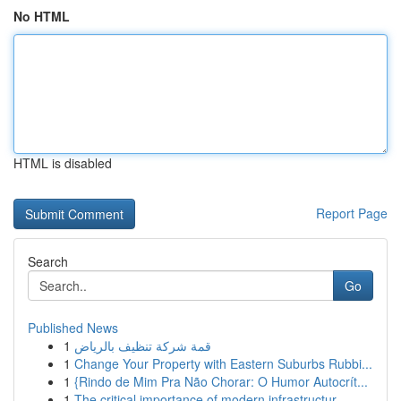
No HTML
HTML is disabled
Report Page
Search
Go
Published News
1
قمة شركة تنظيف بالرياض
1
Change Your Property with Eastern Suburbs Rubbi...
1
{Rindo de Mim Pra Não Chorar: O Humor Autocrít...
1
The critical importance of modern infrastructur...