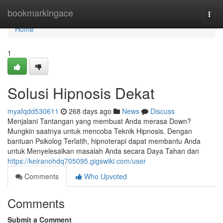
Home
bookmarkingace
Togg
navi
Home
1
Solusi Hipnosis Dekat
myafqdd530611
268 days ago
News
Discuss
Menjalani Tantangan yang membuat Anda merasa Down?
Mungkin saatnya untuk mencoba Teknik Hipnosis. Dengan
bantuan Psikolog Terlatih, hipnoterapi dapat membantu Anda
untuk Menyelesaikan masalah Anda secara Daya Tahan dan
https://keiranohdq705095.gigswiki.com/user
Comments
Who Upvoted
Comments
Submit a Comment