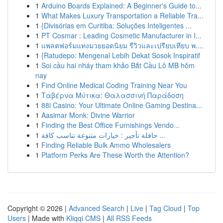
1
Arduino Boards Explained: A Beginner's Guide to...
1
What Makes Luxury Transportation a Reliable Tra...
1
{Divisórias em Curitiba: Soluções Inteligentes ...
1
PT Cosmar : Leading Cosmetic Manufacturer in I...
1
แพลตฟอร์มแทงมวยยอดนิยม รีวิวและเปรียบเทียบ พ....
1
{Ratudepo: Mengenal Lebih Dekat Sosok Inspiratif
1
Soi cầu hai nháy tham khảo Bắt Cầu Lô MB hôm
nay
1
Find Online Medical Coding Training Near You
1
Ταβέρνα Μύτικα: Θαλασσινή Παράδοση
1
88i Casino: Your Ultimate Online Gaming Destina...
1
Aasimar Monk: Divine Warrior
1
Finding the Best Office Furnishings Vendo...
1
حافلة تأجير : خيارات متنوعة تناسب كافة ...
1
Finding Reliable Bulk Ammo Wholesalers
1
Platform Perks Are These Worth the Attention?
Copyright © 2026 |
Advanced Search
|
Live
|
Tag Cloud
|
Top
Users
| Made with
Kliqqi CMS
|
All RSS Feeds