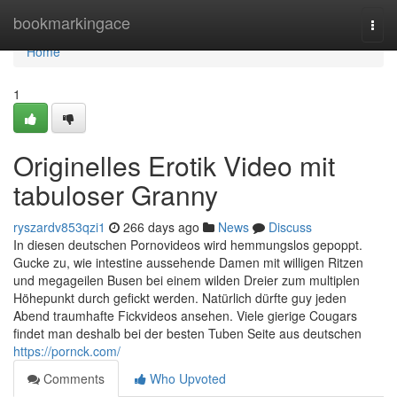
Home
bookmarkingace
Togg
navi
Home
1
Originelles Erotik Video mit
tabuloser Granny
ryszardv853qzi1
266 days ago
News
Discuss
In diesen deutschen Pornovideos wird hemmungslos gepoppt.
Gucke zu, wie intestine aussehende Damen mit willigen Ritzen
und megageilen Busen bei einem wilden Dreier zum multiplen
Höhepunkt durch gefickt werden. Natürlich dürfte guy jeden
Abend traumhafte Fickvideos ansehen. Viele gierige Cougars
findet man deshalb bei der besten Tuben Seite aus deutschen
https://pornck.com/
Comments
Who Upvoted